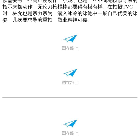
候需要有一些高难度动作，小妮子也是一丝不苟地按照导演的
指示来摆动作，无论刀枪棍棒都耍得有模有样。在拍摄TVC
时，林允也是亲力亲为，潜入冰冷的泳池中一展自己优美的泳
姿，几次要求导演重拍，敬业精神可嘉。