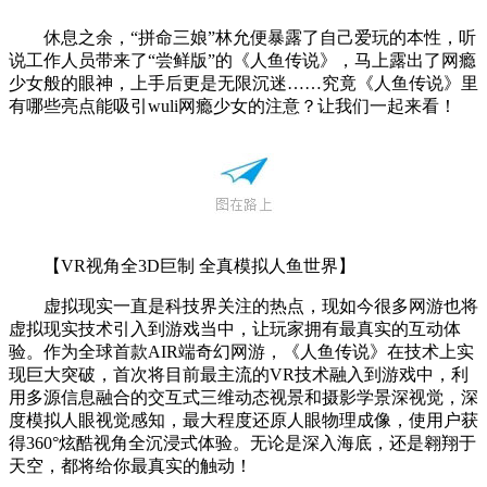
休息之余，“拼命三娘”林允便暴露了自己爱玩的本性，听
说工作人员带来了“尝鲜版”的《人鱼传说》，马上露出了网瘾
少女般的眼神，上手后更是无限沉迷……究竟《人鱼传说》里
有哪些亮点能吸引wuli网瘾少女的注意？让我们一起来看！
【VR视角全3D巨制 全真模拟人鱼世界】
虚拟现实一直是科技界关注的热点，现如今很多网游也将
虚拟现实技术引入到游戏当中，让玩家拥有最真实的互动体
验。作为全球首款AIR端奇幻网游，《人鱼传说》在技术上实
现巨大突破，首次将目前最主流的VR技术融入到游戏中，利
用多源信息融合的交互式三维动态视景和摄影学景深视觉，深
度模拟人眼视觉感知，最大程度还原人眼物理成像，使用户获
得360°炫酷视角全沉浸式体验。无论是深入海底，还是翱翔于
天空，都将给你最真实的触动！